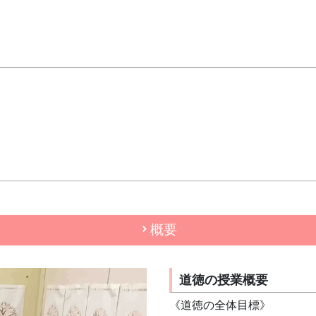
概要
道徳の授業概要
《道徳の全体目標》