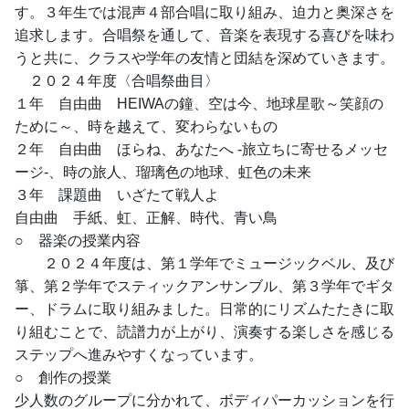
す。３年生では混声４部合唱に取り組み、迫力と奥深さを
追求します。合唱祭を通して、音楽を表現する喜びを味わ
うと共に、クラスや学年の友情と団結を深めていきます。
　２０２４年度〈合唱祭曲目〉
１年　自由曲　HEIWAの鐘、空は今、地球星歌～笑顔の
ために～、時を越えて、変わらないもの
２年　自由曲　ほらね、あなたへ -旅立ちに寄せるメッセ
ージ-、時の旅人、瑠璃色の地球、虹色の未来
３年　課題曲　いざたて戦人よ
自由曲　手紙、虹、正解、時代、青い鳥
○　器楽の授業内容
　　２０２４年度は、第１学年でミュージックベル、及び
箏、第２学年でスティックアンサンブル、第３学年でギタ
ー、ドラムに取り組みました。日常的にリズムたたきに取
り組むことで、読譜力が上がり、演奏する楽しさを感じる
ステップへ進みやすくなっています。
○　創作の授業
少人数のグループに分かれて、ボディパーカッションを行