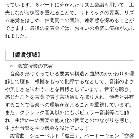
っています。６パートに分かれたリズム楽譜を用いて、工
夫しながら練習を重ねることで、リトミックの要素、リズ
ム感覚をはじめ、仲間同士の団結、連帯感を深めることが
できます。最後の発表会では、お互いの勇姿に笑顔があふ
れました。
【鑑賞領域】
　○　鑑賞授業の充実
　音楽を形づくっている要素や構造と曲想のかかわりを理
解して聴き、根拠をもって批評するなどして、音楽のよさ
や美しさを味わうことを目標としています。音楽を聴き、
感じたことを言葉で表す言語活動を取り入れ、他者と共有
することで音楽への理解が深まることを重視しています。
また、クラシック音楽以外にもポピュラー音楽等にも触
れ、生活の中の音楽や他文化の音楽とのつながりを感じ、
生きた音楽を学ぶ機会を設けています。
　鑑賞曲　シューベルト「魔王」、ベートーヴェン「交響