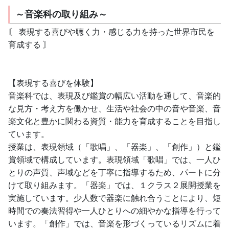
～音楽科の取り組み～
〘 表現する喜びや聴く力・感じる力を持った世界市民を
育成する 〙
【表現する喜びを体験】
音楽科では、表現及び鑑賞の幅広い活動を通して、音楽的
な見方・考え方を働かせ、生活や社会の中の音や音楽、音
楽文化と豊かに関わる資質・能力を育成することを目指し
ています。
授業は、表現領域（「歌唱」、「器楽」、「創作」）と鑑
賞領域で構成しています。表現領域「歌唱」では、一人ひ
とりの声質、声域などを丁寧に指導するため、パートに分
けて取り組みます。「器楽」では、１クラス２展開授業を
実施しています。少人数で器楽に触れ合うことにより、短
時間での奏法習得や一人ひとりへの細やかな指導を行って
います。「創作」では、音楽を形づくっているリズムに着