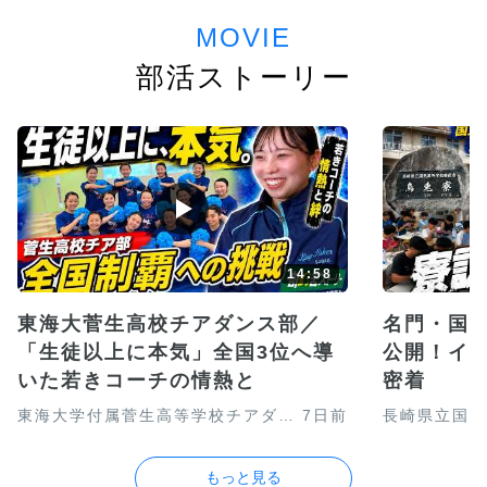
MOVIE
部活ストーリー
14:58
東海大菅生高校チアダンス部／
名門・国
「生徒以上に本気」全国3位へ導
公開！イ
いた若きコーチの情熱と
密着
東海大学付属菅生高等学校チアダンス部
7日前
長崎県立国見