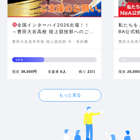
全国インターハイ2026出場！！
私たちを
～豊田大谷高校 陸上競技部へのご支
BA公式
援の依頼～
豊田大谷高等学校 陸上競技部 中・長距離
豊田大谷高
38%
0%
現在
38,500円
支援者
6人
残り
23
日
現在
20,00