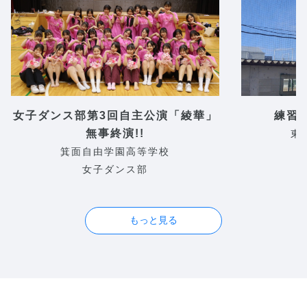
女子ダンス部第3回自主公演「綾華」
練習試
無事終演!!
東
箕面自由学園高等学校
女子ダンス部