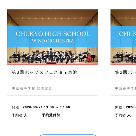
第3回ポップスフェスタin東濃
第2回ポ
中京高等学校 吹奏楽部
中京高等学
開催
2026-09-21 13:30 ～ 17:00
開催
2026-
予約者
人
予約受付前
予約者
人