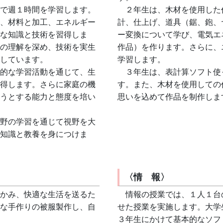
で週１時間を学習します。
　２年生は、木材を使用した
、材料と加工、エネルギー
計、仕上げ、道具（鋸、鉋、
な知識と技術を習得しま
ー変換について学び、電気エ
の理解を深め、技術を実生
作品）を作ります。さらに、
しています。
学習します。
的な学習活動を通じて、生
　３年生は、表計算ソフト使
得します。さらに家庭の機
す。また、木材を使用しての
うとする能力と態度を培い
思いを込めて作品を制作しま
野の学習を通じて視野を大
知識と教養を身につけま
〈情 報〉
かみ、快適な生活を送るた
　情報の授業では、１人１台
な手作りの被服製作し、自
せた授業を実施します。大学
３年生にかけて基本的なソフ