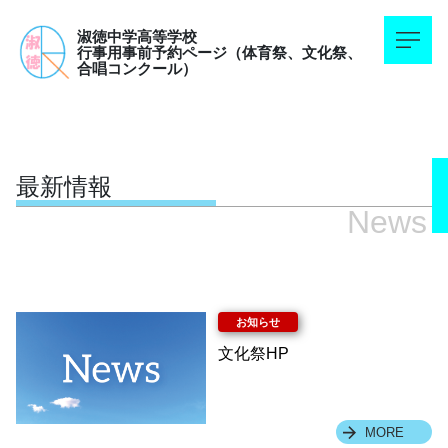
淑徳中学高等学校
行事用事前予約ページ（体育祭、文化祭、
合唱コンクール）
最新情報
News
文化祭HP
MORE