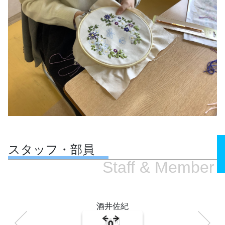
スタッフ・部員
Staff & Member
酒井佐紀
草野日菜
顧問
顧問