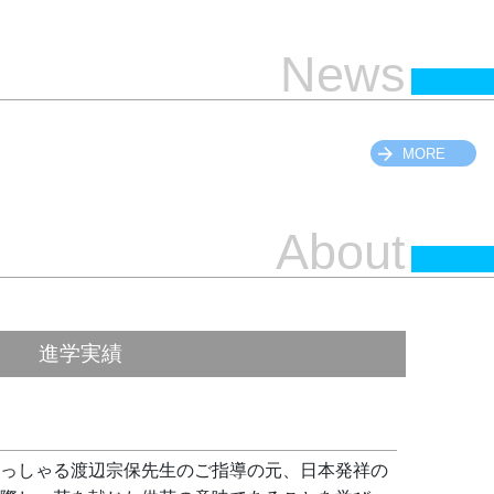
News
MORE
About
進学実績
っしゃる渡辺宗保先生のご指導の元、日本発祥の