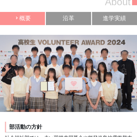
About
概要
沿革
進学実績
部活動の方針