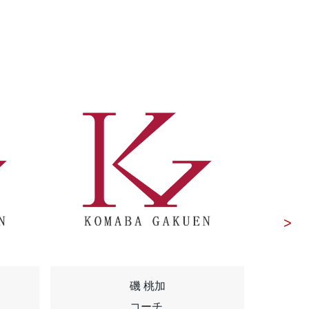
磯 桃加
コーチ