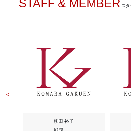
STAFF & MEMBER
スタ
柳田 裕子
顧問