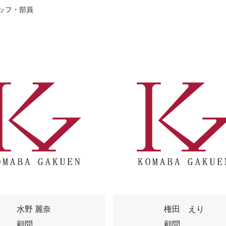
ッフ・部員
水野 麗奈
権田 えり
顧問
顧問