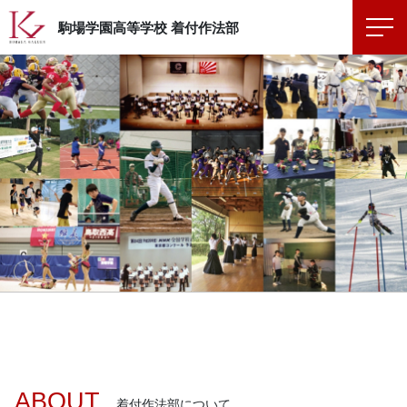
駒場学園高等学校
着付作法部
ABOUT
着付作法部について