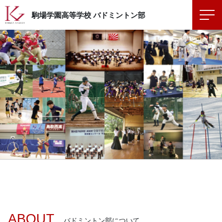
駒場学園高等学校
バドミントン部
ABOUT
バドミントン部について