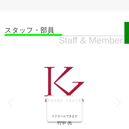
スタッフ・部員
Staff & Member
スクロールできます
竹中 亮
鈴