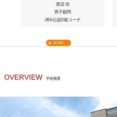
渡辺 信
男子顧問
JBA公認D級コーチ
MORE
OVERVIEW
学校概要