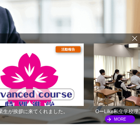
業生が挨拶に来てくれました。
OーLike私立学
MORE