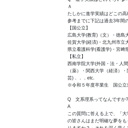
Ａ　
たしかに進学実績はどこの高
参考までに下記は過去3年間
【国公立】　
広島大学(教育)（文）・徳島
佐賀大学(経済)・北九州市立
県立看護科学(看護学)・宮﨑
【私立】
西南学院大学(外国・法・人間
（薬）・関西大学（経済）・関
芸)．．．etc.
※令和５年度卒業生　国公立
Q　文系理系ってなんですか
A　
この質問に答える上で、「大
の皆さんはまだ明確な夢をも
りますか？」それを深く学ん