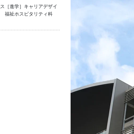
ス［進学］キャリアデザイ
　福祉ホスピタリティ科　