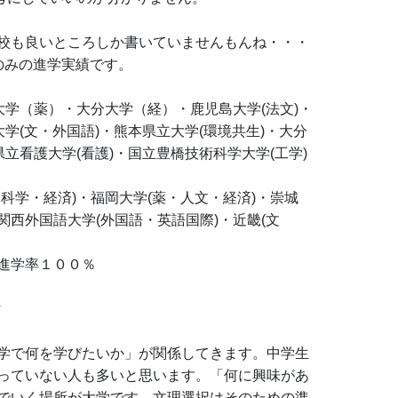
校も良いところしか書いていませんもんね・・・
のみの進学実績です。
大学（薬）・大分大学（経）・鹿児島大学(法文)・
大学(文・外国語)・熊本県立大学(環境共生)・大分
県立看護大学(看護)・国立豊橋技術科学大学(工学)
科学・経済)・福岡大学(薬・人文・経済)・崇城
西外国語大学(外国語・英語国際)・近畿(文
進学率１００％
?
学で何を学びたいか」が関係してきます。中学生
っていない人も多いと思います。「何に興味があ
でいく場所が大学です。文理選択はそのための準