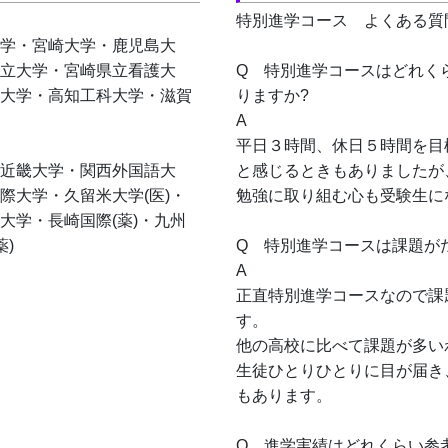
特別進学コース　よくある質
学・宮崎大学・鹿児島大
立大学・宮崎県立看護大
Q　特別進学コースはどれく
大学・高知工科大学・滋賀
りますか?
A　
平日３時間、休日５時間を目
近畿大学・関西外国語大
と感じるときもありましたが
際大学・久留米大学(医)・
勉強に取り組む心も受験生に
大学・長崎国際(薬)・九州
薬)
Q　特別進学コースは課題が
A　
正直特別進学コースなので課
す。
他の高校に比べて課題が多い
生徒ひとりひとりに目が届き
もあります。
Q　進学実績はどれくらい参