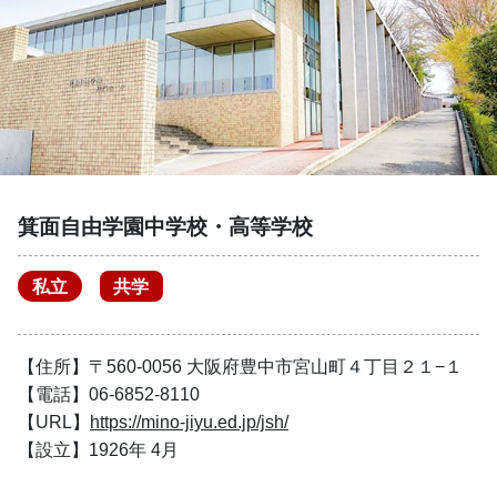
箕面自由学園中学校・高等学校
私立
共学
【住所】〒560-0056 大阪府豊中市宮山町４丁目２１−１
【電話】06-6852-8110
【URL】
https://mino-jiyu.ed.jp/jsh/
【設立】1926年 4月