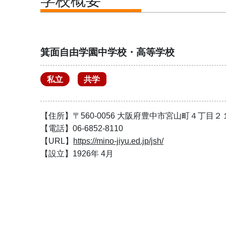
学校概要
箕面自由学園中学校・高等学校
私立
共学
【住所】〒560-0056 大阪府豊中市宮山町４丁目２
【電話】06-6852-8110
【URL】
https://mino-jiyu.ed.jp/jsh/
【設立】1926年 4月