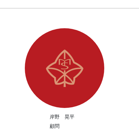
岸野 晃平
顧問