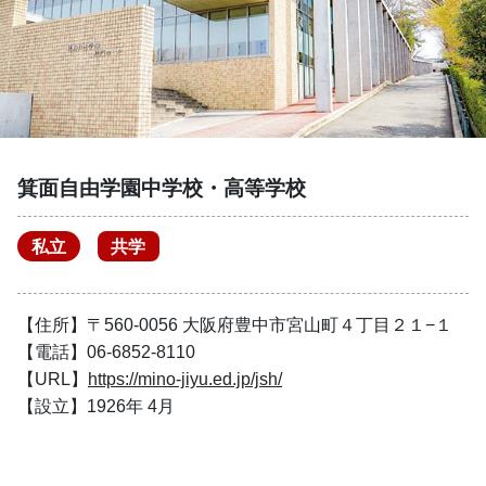
箕面自由学園中学校・高等学校
私立
共学
【住所】〒560-0056 大阪府豊中市宮山町４丁目２１−１
【電話】06-6852-8110
【URL】
https://mino-jiyu.ed.jp/jsh/
【設立】1926年 4月