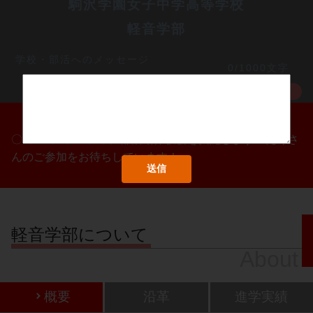
駒沢学園女子中学高等学校
軽音学部
学校・部活へのメッセージ
0/1000文字
MORE
〇/〇・〇/〇・〇/〇に部活動体験会を実施します！たくさ
んのご参加をお待ちしています！
軽音学部について
About
概要
沿革
進学実績