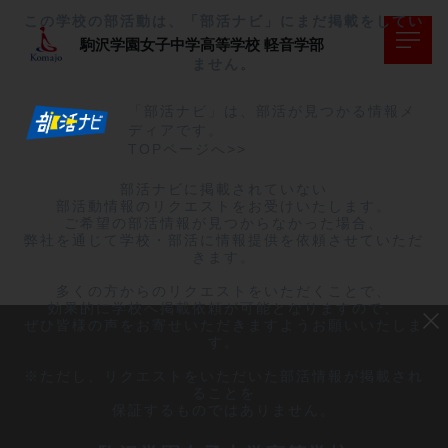
この学校の部活動は、「部活ナビ」にまだ掲載をしてい
駒沢学園女子中学高等学校
軽音学部
ません。
「部活ナビ」は、部活が見つかる情報メ
ディアです。
TOPページへ>>
部活ナビに掲載されていない

部活動情報のリクエストをお受けいたします。

ご希望の部活情報が見つからなかった場合、

弊社を通じて学校・部活に情報提供を依頼させていただ
きます。

多くの方からのリクエストをいただくことで、

効果的に学校へ掲載依頼が可能となりますので、

ぜひ皆様の声をお寄せいただきますようお願いいたしま
す。

※ただし、リクエストをいただいた部活情報が掲載され
ることを

保証するものではありません。