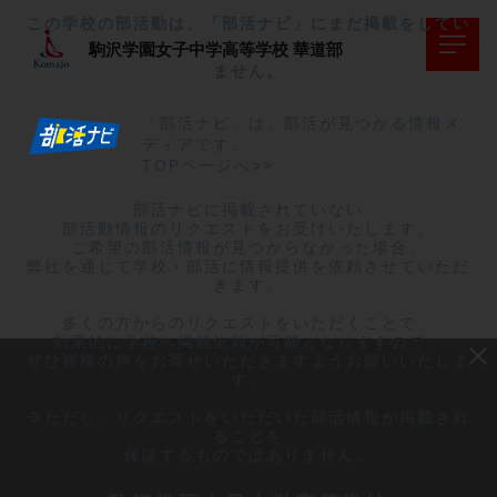
この学校の部活動は、「部活ナビ」にまだ掲載をしてい
駒沢学園女子中学高等学校
華道部
ません。
「部活ナビ」は、部活が見つかる情報メ
ディアです。
TOPページへ>>
部活ナビに掲載されていない

部活動情報のリクエストをお受けいたします。

ご希望の部活情報が見つからなかった場合、

弊社を通じて学校・部活に情報提供を依頼させていただ
きます。

多くの方からのリクエストをいただくことで、

効果的に学校へ掲載依頼が可能となりますので、

ぜひ皆様の声をお寄せいただきますようお願いいたしま
す。

※ただし、リクエストをいただいた部活情報が掲載され
ることを

保証するものではありません。