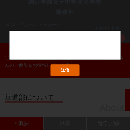
駒沢学園女子中学高等学校
華道部
学校・部活へのメッセージ
0/1000文字
MORE
〇/〇・〇/〇・〇/〇に部活動体験会を実施します！たくさ
んのご参加をお待ちしています！
華道部について
About
概要
沿革
進学実績