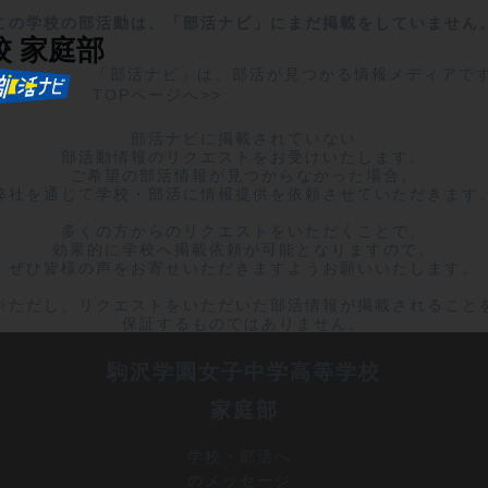
この学校の部活動は、「部活ナビ」にまだ掲載をしていません
校
家庭部
「部活ナビ」は、部活が見つかる情報メディアで
TOPページへ>>
部活ナビに掲載されていない

部活動情報のリクエストをお受けいたします。

ご希望の部活情報が見つからなかった場合、

弊社を通じて学校・部活に情報提供を依頼させていただきます。
多くの方からのリクエストをいただくことで、

効果的に学校へ掲載依頼が可能となりますので、

ぜひ皆様の声をお寄せいただきますようお願いいたします。

※ただし、リクエストをいただいた部活情報が掲載されることを
保証するものではありません。
駒沢学園女子中学高等学校
家庭部
学校・部活へ
のメッセージ