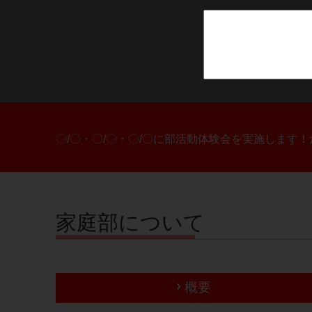
〇/〇・〇/〇・〇/〇に部活動体験会を実施します
家庭部について
概要