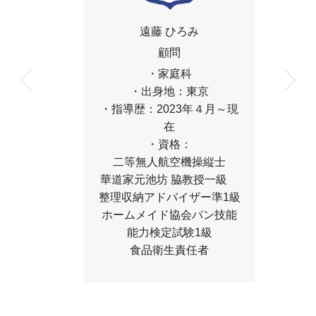
遠藤 ひろみ
顧問
・家庭科
・出身地：東京
・指導歴：2023年４月～現
在
・資格：
二等無人航空機操縦士
華道家元池坊 脇教授一級　
整理収納アドバイザー準1級
ホームメイド協会パン技能
能力検定試験1級
食品衛生責任者
MORE