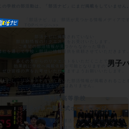
この学校の部活動は、「部活ナビ」にまだ掲載をしていません
「部活ナビ」は、部活が見つかる情報メディアで
TOPページへ>>
部活ナビに掲載されていない

部活動情報のリクエストをお受けいたします。

ご希望の部活情報が見つからなかった場合、

弊社を通じて学校・部活に情報提供を依頼させていただきます。
多くの方からのリクエストをいただくことで、

男子
効果的に学校へ掲載依頼が可能となりますので、

ぜひ皆様の声をお寄せいただきますようお願いいたします。

※ただし、リクエストをいただいた部活情報が掲載されることを
保証するものではありません。
花巻東高等学校
男子バレー部公式ホームページ
学校・部活へ
のメッセージ