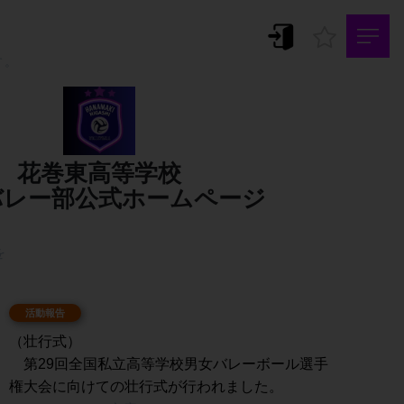
。
す。


花巻東高等学校
バレー部公式ホームページ


（壮行式）
　第29回全国私立高等学校男女バレーボール選手
権大会に向けての壮行式が行われました。