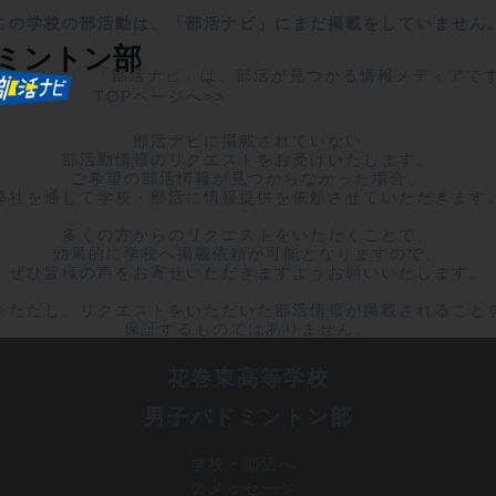
この学校の部活動は、「部活ナビ」にまだ掲載をしていません
ミントン部
「部活ナビ」は、部活が見つかる情報メディアで
TOPページへ>>
部活ナビに掲載されていない

部活動情報のリクエストをお受けいたします。

ご希望の部活情報が見つからなかった場合、

弊社を通じて学校・部活に情報提供を依頼させていただきます。
多くの方からのリクエストをいただくことで、

効果的に学校へ掲載依頼が可能となりますので、

ぜひ皆様の声をお寄せいただきますようお願いいたします。

※ただし、リクエストをいただいた部活情報が掲載されることを
保証するものではありません。
花巻東高等学校
男子バドミントン部
学校・部活へ
のメッセージ