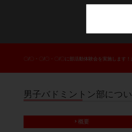
〇/〇・〇/〇・〇/〇に部活動体験会を実施します
男子バドミントン部につ
概要