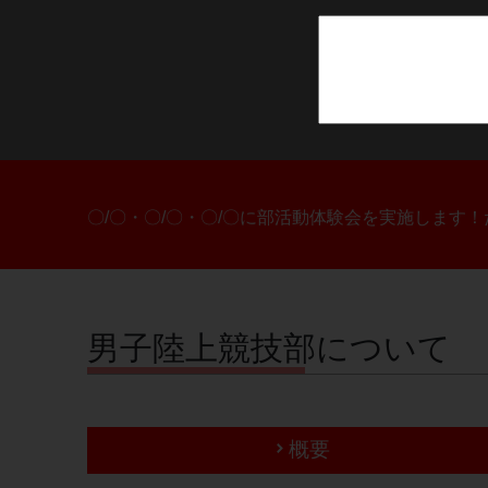
〇/〇・〇/〇・〇/〇に部活動体験会を実施します
男子陸上競技部について
概要