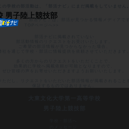
この学校の部活動は、「部活ナビ」にまだ掲載をしていません
校
男子陸上競技部
「部活ナビ」は、部活が見つかる情報メディアで
TOPページへ>>
部活ナビに掲載されていない

部活動情報のリクエストをお受けいたします。

ご希望の部活情報が見つからなかった場合、

弊社を通じて学校・部活に情報提供を依頼させていただきます。
多くの方からのリクエストをいただくことで、

効果的に学校へ掲載依頼が可能となりますので、

ぜひ皆様の声をお寄せいただきますようお願いいたします。

※ただし、リクエストをいただいた部活情報が掲載されることを
保証するものではありません。
大東文化大学第一高等学校
男子陸上競技部
学校・部活へ
のメッセージ