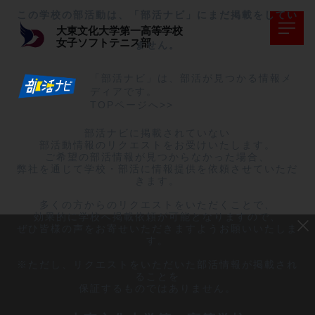
この学校の部活動は、「部活ナビ」にまだ掲載をしてい
大東文化大学第一高等学校
女子ソフトテニス部
ません。
「部活ナビ」は、部活が見つかる情報メ
ディアです。
TOPページへ>>
部活ナビに掲載されていない

部活動情報のリクエストをお受けいたします。

ご希望の部活情報が見つからなかった場合、

弊社を通じて学校・部活に情報提供を依頼させていただ
きます。

多くの方からのリクエストをいただくことで、

効果的に学校へ掲載依頼が可能となりますので、

ぜひ皆様の声をお寄せいただきますようお願いいたしま
す。

※ただし、リクエストをいただいた部活情報が掲載され
ることを

保証するものではありません。