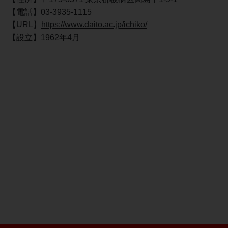
【電話】03-3935-1115
【URL】
https://www.daito.ac.jp/ichiko/
【設立】1962年4月