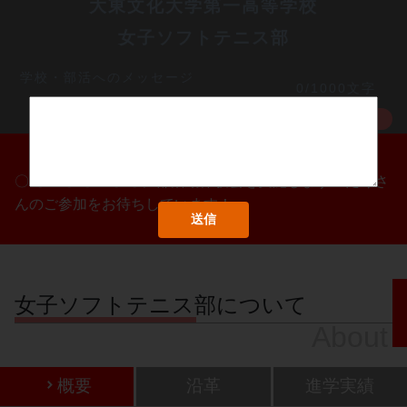
大東文化大学第一高等学校
女子ソフトテニス部
学校・部活へのメッセージ
0/1000文字
MORE
〇/〇・〇/〇・〇/〇に部活動体験会を実施します！たくさ
んのご参加をお待ちしています！
女子ソフトテニス部について
About
概要
沿革
進学実績