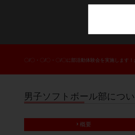
〇/〇・〇/〇・〇/〇に部活動体験会を実施します
男子ソフトボール部につ
概要