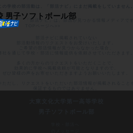
この学校の部活動は、「部活ナビ」にまだ掲載をしていません
校
男子ソフトボール部
「部活ナビ」は、部活が見つかる情報メディアで
TOPページへ>>
部活ナビに掲載されていない

部活動情報のリクエストをお受けいたします。

ご希望の部活情報が見つからなかった場合、

弊社を通じて学校・部活に情報提供を依頼させていただきます。
多くの方からのリクエストをいただくことで、

効果的に学校へ掲載依頼が可能となりますので、

ぜひ皆様の声をお寄せいただきますようお願いいたします。

※ただし、リクエストをいただいた部活情報が掲載されることを
保証するものではありません。
大東文化大学第一高等学校
男子ソフトボール部
学校・部活へ
のメッセージ