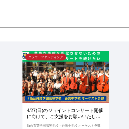
クラウドファンディング
4/27(日)のジョイントコンサート開催
に向けて、ご支援をお願いいたしま
す！
仙台育英学園高等学校・秀光中学校 オーケストラ部
108%
現在
541,000円
支援者
86人
終了