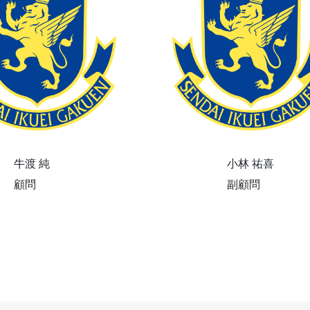
牛渡 純
小林 祐喜
顧問
副顧問