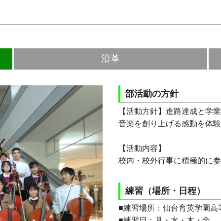
部活動の方針
【活動方針】進路達成と学業
音楽を創り上げる感動を体験
【活動内容】
校内・校外行事に積極的に参
練習（場所・日程）
■練習場所：仙台育英学園高
■練習日：月・水・木・金
■活動時間：16:00ー17:30
※本番近くには休日に練習が
部員数