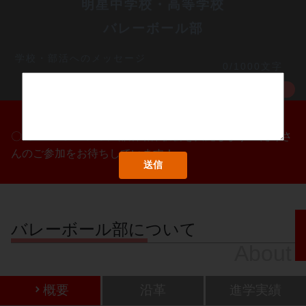
明星中学校・高等学校
バレーボール部
学校・部活へのメッセージ
0/1000文字
MORE
〇/〇・〇/〇・〇/〇に部活動体験会を実施します！たくさ
んのご参加をお待ちしています！
バレーボール部について
About
概要
沿革
進学実績