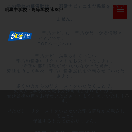
この学校の部活動は、「部活ナビ」にまだ掲載をしてい
明星中学校・高等学校
水泳部
ません。
「部活ナビ」は、部活が見つかる情報メ
ディアです。
TOPページへ>>
部活ナビに掲載されていない

部活動情報のリクエストをお受けいたします。

ご希望の部活情報が見つからなかった場合、

弊社を通じて学校・部活に情報提供を依頼させていただ
きます。

多くの方からのリクエストをいただくことで、

効果的に学校へ掲載依頼が可能となりますので、

ぜひ皆様の声をお寄せいただきますようお願いいたしま
す。

※ただし、リクエストをいただいた部活情報が掲載され
ることを

保証するものではありません。