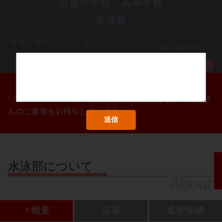
明星中学校・高等学校
水泳部
学校・部活へのメッセージ
0/1000文字
MORE
〇/〇・〇/〇・〇/〇に部活動体験会を実施します！たくさ
んのご参加をお待ちしています！
水泳部について
About
概要
沿革
進学実績