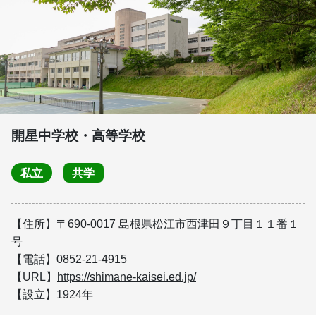
開星中学校・高等学校
私立
共学
【住所】〒690-0017 島根県松江市西津田９丁目１１番１
号
【電話】0852-21-4915
【URL】
https://shimane-kaisei.ed.jp/
【設立】1924年