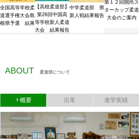
第１２回開尚ス
【高校柔道部】
全国高等学校柔
中学柔道部　県
ターカップ柔道
第26回中国高
道選手権大会島
新人戦結果報告
大会のご案内
等学校新人柔道
根県予選　結果
大会　結果報告
ABOUT
柔道部について
概要
沿革
進学実績