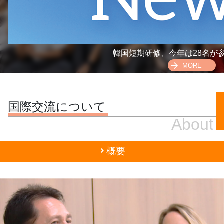
韓国短期研修、今年は28名が
MORE
国際交流について
About
概要