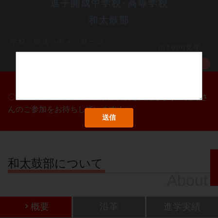
逗子開成中学校･高等学校
和太鼓部
学校・部活へのメッセージ
0/1000文字
MORE
〇/〇・〇/〇・〇/〇に部活動体験会を実施します！たくさ
んのご参加をお待ちしています！
和太鼓部について
About
概要
沿革
進学実績