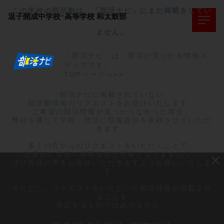
この学校の部活動は、「部活ナビ」にまだ掲載をしてい
逗子開成中学校･高等学校
和太鼓部
ません。
「部活ナビ」は、部活が見つかる情報メ
ディアです。
TOPページへ>>
部活ナビに掲載されていない

部活動情報のリクエストをお受けいたします。

ご希望の部活情報が見つからなかった場合、

弊社を通じて学校・部活に情報提供を依頼させていただ
きます。

多くの方からのリクエストをいただくことで、

効果的に学校へ掲載依頼が可能となりますので、

ぜひ皆様の声をお寄せいただきますようお願いいたしま
す。

※ただし、リクエストをいただいた部活情報が掲載され
ることを

保証するものではありません。