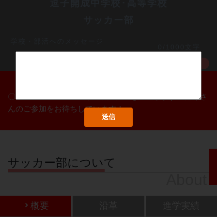
逗子開成中学校･高等学校
サッカー部
学校・部活へのメッセージ
0/1000文字
MORE
〇/〇・〇/〇・〇/〇に部活動体験会を実施します！たくさ
んのご参加をお待ちしています！
サッカー部について
About
概要
沿革
進学実績