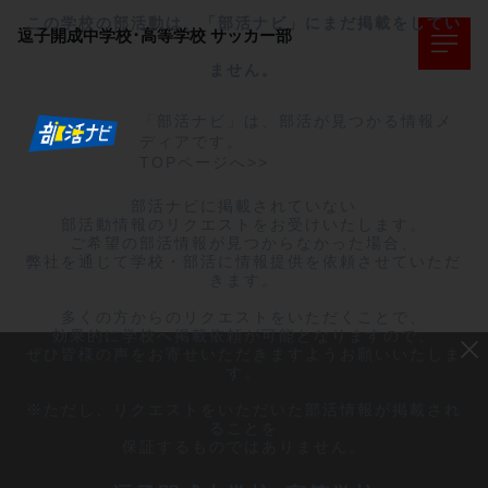
この学校の部活動は、「部活ナビ」にまだ掲載をしてい
逗子開成中学校･高等学校
サッカー部
ません。
「部活ナビ」は、部活が見つかる情報メ
ディアです。
TOPページへ>>
部活ナビに掲載されていない

部活動情報のリクエストをお受けいたします。

ご希望の部活情報が見つからなかった場合、

弊社を通じて学校・部活に情報提供を依頼させていただ
きます。

多くの方からのリクエストをいただくことで、

効果的に学校へ掲載依頼が可能となりますので、

ぜひ皆様の声をお寄せいただきますようお願いいたしま
す。

※ただし、リクエストをいただいた部活情報が掲載され
ることを

保証するものではありません。