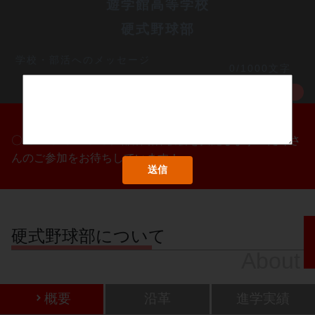
遊学館高等学校
硬式野球部
学校・部活へのメッセージ
0/1000文字
MORE
〇/〇・〇/〇・〇/〇に部活動体験会を実施します！たくさ
んのご参加をお待ちしています！
硬式野球部について
About
概要
沿革
進学実績