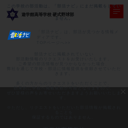
この学校の部活動は、「部活ナビ」にまだ掲載をしてい
遊学館高等学校
硬式野球部
ません。
「部活ナビ」は、部活が見つかる情報メ
ディアです。
TOPページへ>>
部活ナビに掲載されていない

部活動情報のリクエストをお受けいたします。

ご希望の部活情報が見つからなかった場合、

弊社を通じて学校・部活に情報提供を依頼させていただ
きます。

多くの方からのリクエストをいただくことで、

効果的に学校へ掲載依頼が可能となりますので、

ぜひ皆様の声をお寄せいただきますようお願いいたしま
す。

※ただし、リクエストをいただいた部活情報が掲載され
ることを

保証するものではありません。