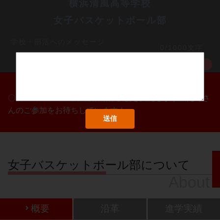
横浜清風高等学校
女子バスケットボール部
学校・部活へのメッセージ
0/1000文字
MORE
〇/〇・〇/〇・〇/〇に部活動体験会を実施します！たくさ
んのご参加をお待ちしています！
女子バスケットボール部について
About
概要
沿革
進学実績