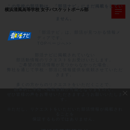
この学校の部活動は、「部活ナビ」にまだ掲載をしてい
横浜清風高等学校
女子バスケットボール部
ません。
「部活ナビ」は、部活が見つかる情報メ
ディアです。
TOPページへ>>
部活ナビに掲載されていない

部活動情報のリクエストをお受けいたします。

ご希望の部活情報が見つからなかった場合、

弊社を通じて学校・部活に情報提供を依頼させていただ
きます。

多くの方からのリクエストをいただくことで、

効果的に学校へ掲載依頼が可能となりますので、

ぜひ皆様の声をお寄せいただきますようお願いいたしま
す。

※ただし、リクエストをいただいた部活情報が掲載され
ることを

保証するものではありません。