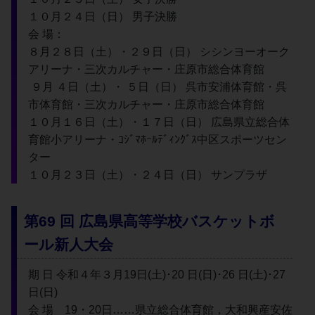
１０月２４日（日） 男子決勝
会 場：
８月２８日（土）・２９日（日） シシンヨーオーク
アリーナ・三次カルチャー・庄原市総合体育館
 ９月 ４日（土）・ ５日（日） 呉市安浦体育館・呉
市体育館・三次カルチャー・庄原市総合体育館
１０月１６日（土）・１７日（日） 広島県立総合体
育館小アリーナ・ｺｼﾞﾏﾎｰﾙﾃﾞｨﾝｸﾞｽ中区スポーツセン
ター
１０月２３日（土）・２４日（日） サンプラザ
第69 回 広島県高等学校バスケットボ
ール新人大会
期 日 令和４年３月19日(土)･20 日(日)･26 日(土)･27 
日(日)
会 場　19・20日……県立総合体育館，大和興産安佐