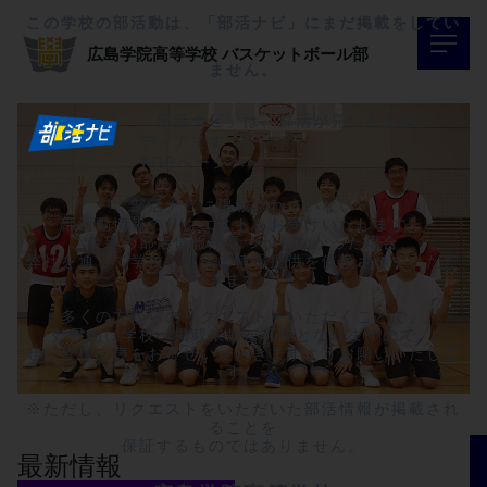
この学校の部活動は、「部活ナビ」にまだ掲載をしてい
広島学院高等学校
バスケットボール部
ません。
「部活ナビ」は、部活が見つかる情報メ
ディアです。
TOPページへ>>
部活ナビに掲載されていない

部活動情報のリクエストをお受けいたします。

ご希望の部活情報が見つからなかった場合、

弊社を通じて学校・部活に情報提供を依頼させていただ
きます。

多くの方からのリクエストをいただくことで、

効果的に学校へ掲載依頼が可能となりますので、

ぜひ皆様の声をお寄せいただきますようお願いいたしま
す。

※ただし、リクエストをいただいた部活情報が掲載され
ることを

保証するものではありません。
最新情報