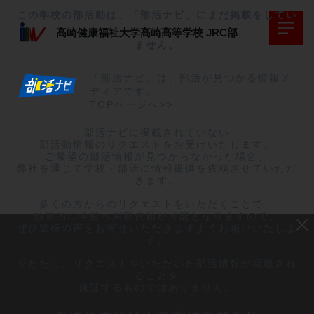
この学校の部活動は、「部活ナビ」にまだ掲載をしてい
高崎健康福祉大学高崎高等学校
JRC部
ません。
「部活ナビ」は、部活が見つかる情報メ
ディアです。
TOPページへ>>
部活ナビに掲載されていない

部活動情報のリクエストをお受けいたします。

ご希望の部活情報が見つからなかった場合、

弊社を通じて学校・部活に情報提供を依頼させていただ
きます。

多くの方からのリクエストをいただくことで、

効果的に学校へ掲載依頼が可能となりますので、

ぜひ皆様の声をお寄せいただきますようお願いいたしま
す。

※ただし、リクエストをいただいた部活情報が掲載され
ることを

保証するものではありません。