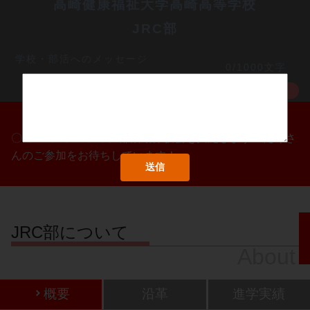
高崎健康福祉大学高崎高等学校
JRC部
学校・部活へのメッセージ
0/1000文字
MORE
〇/〇・〇/〇・〇/〇に部活動体験会を実施します！たくさ
んのご参加をお待ちしています！
JRC部について
About
概要
沿革
進学実績