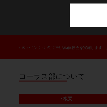
〇/〇・〇/〇・〇/〇に部活動体験会を実施します
コーラス部について
概要