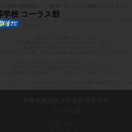
この学校の部活動は、「部活ナビ」にまだ掲載をしていません
等学校
コーラス部
「部活ナビ」は、部活が見つかる情報メディアで
TOPページへ>>
部活ナビに掲載されていない

部活動情報のリクエストをお受けいたします。

ご希望の部活情報が見つからなかった場合、

弊社を通じて学校・部活に情報提供を依頼させていただきます。
多くの方からのリクエストをいただくことで、

効果的に学校へ掲載依頼が可能となりますので、

ぜひ皆様の声をお寄せいただきますようお願いいたします。

※ただし、リクエストをいただいた部活情報が掲載されることを
保証するものではありません。
高崎健康福祉大学高崎高等学校
コーラス部
学校・部活へ
のメッセージ