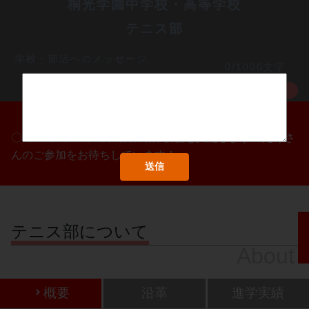
桐光学園中学校・高等学校
テニス部
学校・部活へのメッセージ
0/1000文字
MORE
〇/〇・〇/〇・〇/〇に部活動体験会を実施します！たくさ
んのご参加をお待ちしています！
テニス部について
About
概要
沿革
進学実績