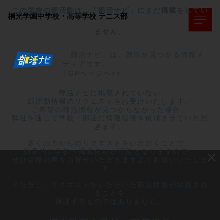
この学校の部活動は、「部活ナビ」にまだ掲載をしてい
桐光学園中学校・高等学校
テニス部
ません。
「部活ナビ」は、部活が見つかる情報メ
ディアです。
TOPページへ>>
部活ナビに掲載されていない

部活動情報のリクエストをお受けいたします。

ご希望の部活情報が見つからなかった場合、

弊社を通じて学校・部活に情報提供を依頼させていただ
きます。

多くの方からのリクエストをいただくことで、

効果的に学校へ掲載依頼が可能となりますので、

ぜひ皆様の声をお寄せいただきますようお願いいたしま
す。

※ただし、リクエストをいただいた部活情報が掲載され
ることを

保証するものではありません。