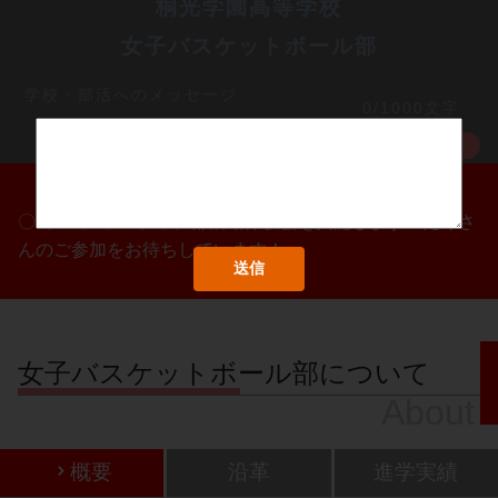
桐光学園高等学校
女子バスケットボール部
学校・部活へのメッセージ
0/1000文字
MORE
〇/〇・〇/〇・〇/〇に部活動体験会を実施します！たくさ
んのご参加をお待ちしています！
女子バスケットボール部について
About
概要
沿革
進学実績