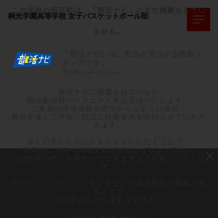
この学校の部活動は、「部活ナビ」にまだ掲載をしてい
桐光学園高等学校
女子バスケットボール部
ません。
「部活ナビ」は、部活が見つかる情報メ
ディアです。
TOPページへ>>
部活ナビに掲載されていない

部活動情報のリクエストをお受けいたします。

ご希望の部活情報が見つからなかった場合、

弊社を通じて学校・部活に情報提供を依頼させていただ
きます。

多くの方からのリクエストをいただくことで、

効果的に学校へ掲載依頼が可能となりますので、

ぜひ皆様の声をお寄せいただきますようお願いいたしま
す。

※ただし、リクエストをいただいた部活情報が掲載され
ることを

保証するものではありません。