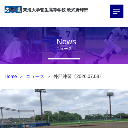
東海大学菅生高等学校
軟式野球部
News
ニュース
Home
＞
ニュース
＞
外部練習〔2026.07.08〕