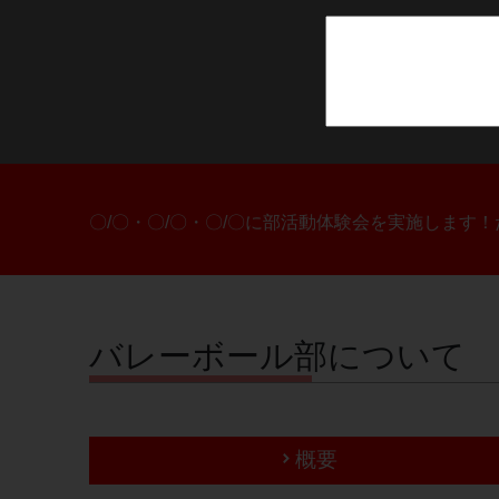
〇/〇・〇/〇・〇/〇に部活動体験会を実施します
バレーボール部について
概要