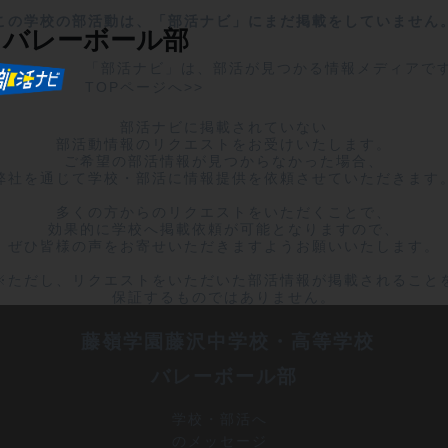
この学校の部活動は、「部活ナビ」にまだ掲載をしていません
バレーボール部
「部活ナビ」は、部活が見つかる情報メディアで
TOPページへ>>
部活ナビに掲載されていない

部活動情報のリクエストをお受けいたします。

ご希望の部活情報が見つからなかった場合、

弊社を通じて学校・部活に情報提供を依頼させていただきます。
多くの方からのリクエストをいただくことで、

効果的に学校へ掲載依頼が可能となりますので、

ぜひ皆様の声をお寄せいただきますようお願いいたします。

※ただし、リクエストをいただいた部活情報が掲載されることを
保証するものではありません。
 藤嶺学園藤沢中学校・高等学校
バレーボール部
学校・部活へ
のメッセージ