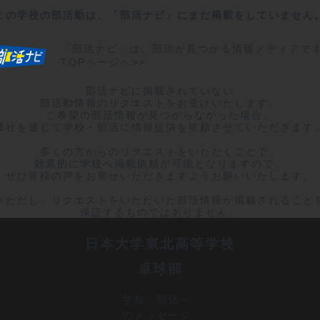
この学校の部活動は、「部活ナビ」にまだ掲載をしていません
「部活ナビ」は、部活が見つかる情報メディアで
TOPページへ>>
部活ナビに掲載されていない

部活動情報のリクエストをお受けいたします。

ご希望の部活情報が見つからなかった場合、

弊社を通じて学校・部活に情報提供を依頼させていただきます。
多くの方からのリクエストをいただくことで、

効果的に学校へ掲載依頼が可能となりますので、

ぜひ皆様の声をお寄せいただきますようお願いいたします。

※ただし、リクエストをいただいた部活情報が掲載されることを
保証するものではありません。
日本大学東北高等学校
卓球部
学校・部活へ
のメッセージ