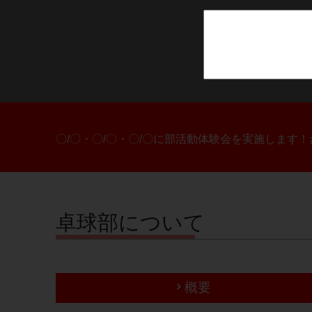
〇/〇・〇/〇・〇/〇に部活動体験会を実施します
卓球部について
概要