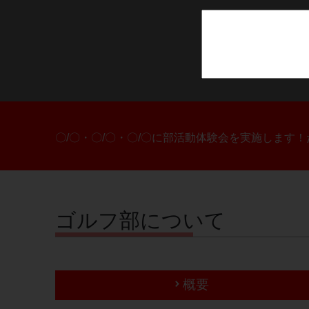
〇/〇・〇/〇・〇/〇に部活動体験会を実施します
ゴルフ部について
概要