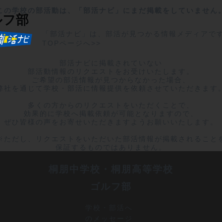
この学校の部活動は、「部活ナビ」にまだ掲載をしていません
ルフ部
「部活ナビ」は、部活が見つかる情報メディアで
TOPページへ>>
部活ナビに掲載されていない

部活動情報のリクエストをお受けいたします。

ご希望の部活情報が見つからなかった場合、

弊社を通じて学校・部活に情報提供を依頼させていただきます。
多くの方からのリクエストをいただくことで、

効果的に学校へ掲載依頼が可能となりますので、

ぜひ皆様の声をお寄せいただきますようお願いいたします。

※ただし、リクエストをいただいた部活情報が掲載されることを
保証するものではありません。
桐朋中学校・桐朋高等学校
ゴルフ部
学校・部活へ
のメッセージ