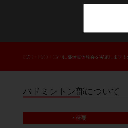
〇/〇・〇/〇・〇/〇に部活動体験会を実施します
バドミントン部について
概要