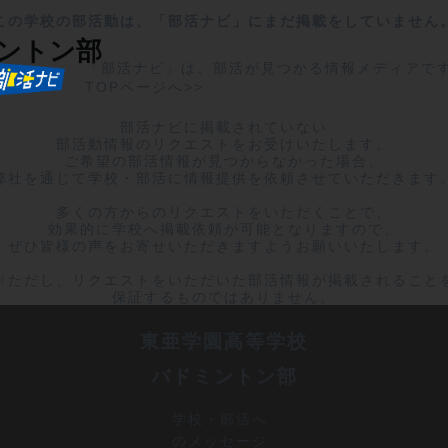
この学校の部活動は、「部活ナビ」にまだ掲載をしていません
ントン部
「部活ナビ」は、部活が見つかる情報メディアで
TOPページへ>>
部活ナビに掲載されていない

部活動情報のリクエストをお受けいたします。

ご希望の部活情報が見つからなかった場合、

弊社を通じて学校・部活に情報提供を依頼させていただきます。
多くの方からのリクエストをいただくことで、

効果的に学校へ掲載依頼が可能となりますので、

ぜひ皆様の声をお寄せいただきますようお願いいたします。

※ただし、リクエストをいただいた部活情報が掲載されることを
保証するものではありません。
東亜学園高等学校
バドミントン部
学校・部活へ
のメッセージ