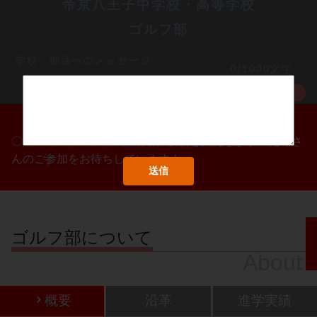
帝京八王子中学校・高等学校
ゴルフ部
学校・部活へのメッセージ
0/1000文字
MORE
〇/〇・〇/〇・〇/〇に部活動体験会を実施します！たくさ
んのご参加をお待ちしています！
ゴルフ部について
About
概要
沿革
進学実績