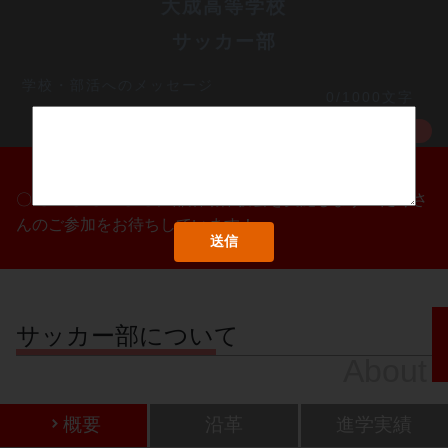
大成高等学校
サッカー部
学校・部活へのメッセージ
0/1000文字
MORE
〇/〇・〇/〇・〇/〇に部活動体験会を実施します！たくさ
んのご参加をお待ちしています！
サッカー部について
About
概要
沿革
進学実績