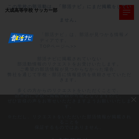
この学校の部活動は、「部活ナビ」にまだ掲載をしてい
大成高等学校
サッカー部
ません。
「部活ナビ」は、部活が見つかる情報メ
ディアです。
TOPページへ>>
部活ナビに掲載されていない

部活動情報のリクエストをお受けいたします。

ご希望の部活情報が見つからなかった場合、

弊社を通じて学校・部活に情報提供を依頼させていただ
きます。

多くの方からのリクエストをいただくことで、

効果的に学校へ掲載依頼が可能となりますので、

ぜひ皆様の声をお寄せいただきますようお願いいたしま
す。

※ただし、リクエストをいただいた部活情報が掲載され
ることを

保証するものではありません。