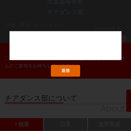
大成高等学校
チアダンス部
学校・部活へのメッセージ
0/1000文字
MORE
〇/〇・〇/〇・〇/〇に部活動体験会を実施します！たくさ
んのご参加をお待ちしています！
チアダンス部について
About
概要
沿革
進学実績