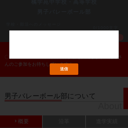
橘学苑中学校・高等学校
男子バレーボール部
学校・部活へのメッセージ
0/1000文字
MORE
〇/〇・〇/〇・〇/〇に部活動体験会を実施します！たくさ
んのご参加をお待ちしています！
男子バレーボール部について
About
概要
沿革
進学実績