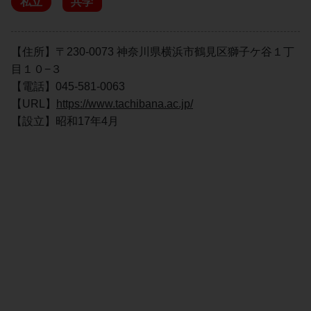
私立
共学
【住所】〒230-0073 神奈川県横浜市鶴見区獅子ケ谷１丁
目１０−３
【電話】045-581-0063
【URL】
https://www.tachibana.ac.jp/
【設立】昭和17年4月