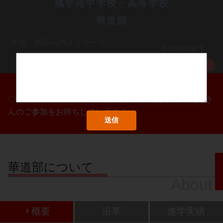
橘学苑中学校・高等学校
華道部
学校・部活へのメッセージ
0/1000文字
MORE
〇/〇・〇/〇・〇/〇に部活動体験会を実施します！たくさ
んのご参加をお待ちしています！
華道部について
About
概要
沿革
進学実績