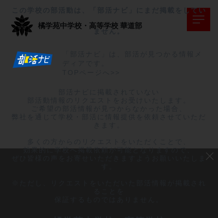
この学校の部活動は、「部活ナビ」にまだ掲載をしてい
橘学苑中学校・高等学校
華道部
ません。
「部活ナビ」は、部活が見つかる情報メ
ディアです。
TOPページへ>>
部活ナビに掲載されていない

部活動情報のリクエストをお受けいたします。

ご希望の部活情報が見つからなかった場合、

弊社を通じて学校・部活に情報提供を依頼させていただ
きます。

多くの方からのリクエストをいただくことで、

効果的に学校へ掲載依頼が可能となりますので、

ぜひ皆様の声をお寄せいただきますようお願いいたしま
す。

※ただし、リクエストをいただいた部活情報が掲載され
ることを

保証するものではありません。