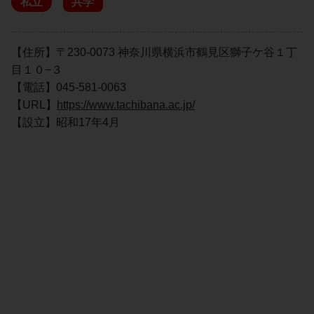
私立
共学
【住所】〒230-0073 神奈川県横浜市鶴見区獅子ケ谷１丁
目１０−３
【電話】045-581-0063
【URL】
https://www.tachibana.ac.jp/
【設立】昭和17年4月